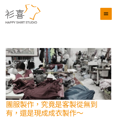
跳
主
至
主
要
要
選
內
容
單
團服製作，究竟是客製從無到
團
服
有，還是現成成衣製作～