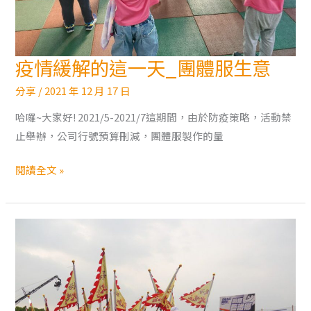
製
作
～
疫情緩解的這一天_團體服生意
疫
情
分享
/
2021 年 12 月 17 日
緩
哈囉~大家好! 2021/5-2021/7這期間，由於防疫策略，活動禁
解
止舉辦，公司行號預算刪減，團體服製作的量
的
這
閱讀全文 »
一
天
_
團
體
服
生
意