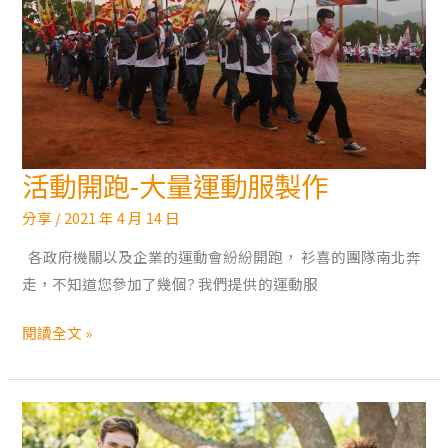
活動開跑-大量運動服製作
活
動
分享
/
2021 年 4 月 14 日
開
各政府機關以及企業的運動會紛紛開跑， 衫喜的團隊南北奔
跑-
走，不知道您參加了幾個? 我們提供的運動服
大
量
閱讀全文 »
運
動
服
製