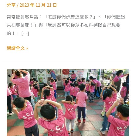
製
分享
/
2023 年 11 月 21 日
作，
究
常常聽到客戶說：「怎麼你們步驟這麼多？」、「你們聽起
竟
來很專業耶！」與「我居然可以從眾多布料選擇自己想要
是
的！」 […]
客
閱讀全文 »
製
從
無
到
有，
還
是
現
成
成
衣