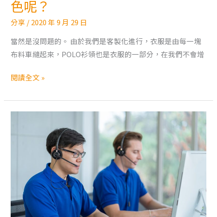
問
色呢？
POLO
分享
/
2020 年 9 月 29 日
衫
的
當然是沒問題的。 由於我們是客製化進行，衣服是由每一塊
領
布料車縫起來，POLO衫領也是衣服的一部分，在我們不會增
子
閱讀全文 »
是
否
可
以
換
顏
色
呢？