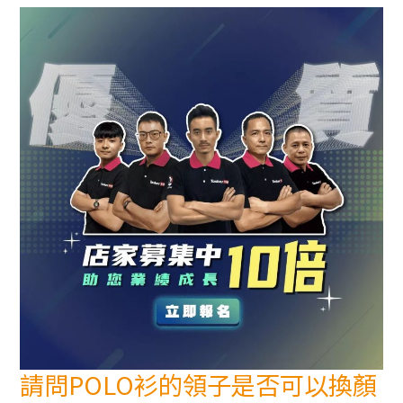
請問POLO衫的領子是否可以換顏
請