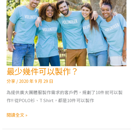
作
最少幾件可以製作？
最
少
分享
/
2020 年 9 月 29 日
幾
為提供廣大團體服製作需求的客戶們，規劃了10件就可以製
件
作!! 從POLO衫、T Shirt，都是10件可以製作
可
以
閱讀全文 »
製
作？