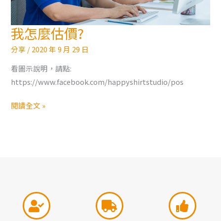
我怎麼估價?
我
怎
分享
/
2020 年 9 月 29 日
麼
看圖示說明，請點:
估
https://www.facebook.com/happyshirtstudio/pos
價?
閱讀全文 »